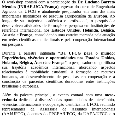
O workshop contará com a participação do
Dr. Luciano Barreto
Mendes
(
INRAE-UCA/França
), egresso do curso de Engenharia
Agrícola da UFCG e atualmente pesquisador em uma das mais
importantes instituições de pesquisa agropecuária da
Europa
. Ao
longo de sua trajetória acadêmica e profissional, o pesquisador
desenvolveu atividades de formação e pesquisa em instituições de
referência internacional nos
Estados Unidos, Holanda, Bélgica,
Áustria
e
França
, consolidando uma carreira marcada pela atuação
em redes científicas multiculturais e pela cooperação internacional
em pesquisa.
Durante a palestra intitulada
“Da UFCG para o mundo:
Experiências, vivências e oportunidades nos Estados Unidos,
Holanda, Bélgica, Áustria e França”
, o pesquisador compartilhará
sua trajetória acadêmica internacional, abordando aspectos
relacionados à mobilidade estudantil, à formação de recursos
humanos, ao desenvolvimento de pesquisas em cooperação e à
construção de parcerias científicas duradouras entre instituições
brasileiras e europeias.
Além da palestra principal, o evento contará com uma
mesa-
redonda
dedicada à discussão das oportunidades de intercâmbio,
vivências internacionais e cooperação científica na UFCG, reunindo
representantes da Assessoria de Assuntos Internacionais
(AAI/UFCG), docentes do PPGEA/UFCG, da UAEA/UFCG e o