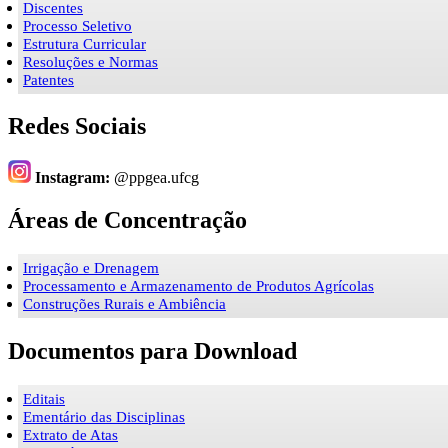
Discentes
Processo Seletivo
Estrutura Curricular
Resoluções e Normas
Patentes
Redes Sociais
Instagram:
@ppgea.ufcg
Áreas de Concentração
Irrigação e Drenagem
Processamento e Armazenamento de Produtos Agrícolas
Construções Rurais e Ambiência
Documentos para Download
Editais
Ementário das Disciplinas
Extrato de Atas