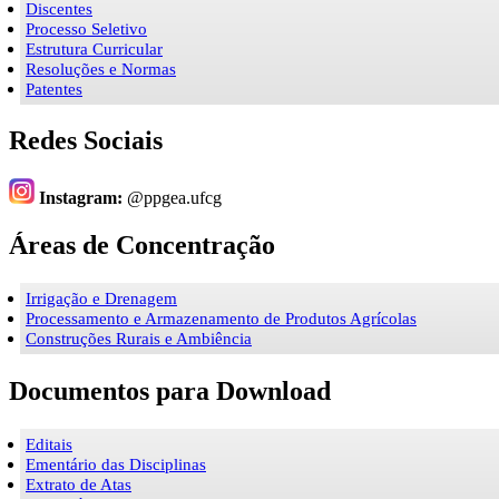
Discentes
Processo Seletivo
Estrutura Curricular
Resoluções e Normas
Patentes
Redes Sociais
Instagram:
@ppgea.ufcg
Áreas de Concentração
Irrigação e Drenagem
Processamento e Armazenamento de Produtos Agrícolas
Construções Rurais e Ambiência
Documentos para Download
Editais
Ementário das Disciplinas
Extrato de Atas