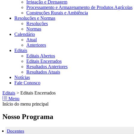
Irrigação e Drenagem
Processamento e Armazenamento de Produtos Agrícolas
Construções Rurais e Ambiência
Resoluções e Normas
Resoluções
Normas
Calendário
Atual
Anteriores
Editais
Editais Abertos
Editais Encerrados
Resultados Anteriores
Resultados Atuais
Notícias
Fale Conosco
Editais
>
Editais Encerrados
Menu
Início do menu principal
Nosso Programa
Docentes