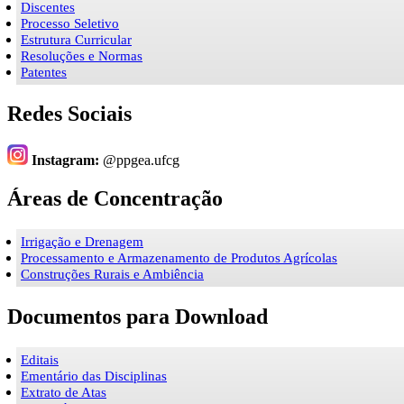
Discentes
Processo Seletivo
Estrutura Curricular
Resoluções e Normas
Patentes
Redes Sociais
Instagram:
@ppgea.ufcg
Áreas de Concentração
Irrigação e Drenagem
Processamento e Armazenamento de Produtos Agrícolas
Construções Rurais e Ambiência
Documentos para Download
Editais
Ementário das Disciplinas
Extrato de Atas