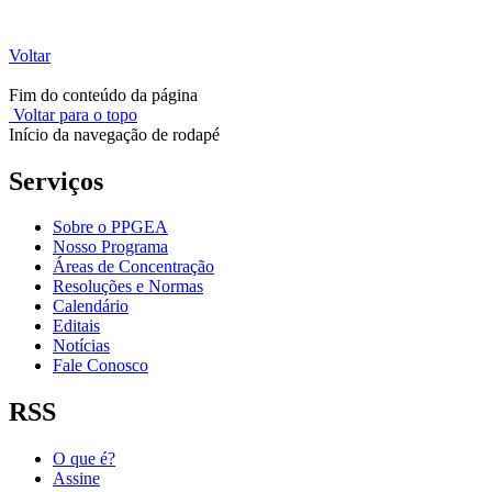
Voltar
Fim do conteúdo da página
Voltar para o topo
Início da navegação de rodapé
Serviços
Sobre o PPGEA
Nosso Programa
Áreas de Concentração
Resoluções e Normas
Calendário
Editais
Notícias
Fale Conosco
RSS
O que é?
Assine