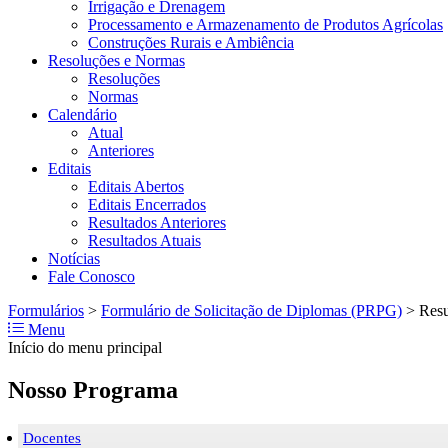
Irrigação e Drenagem
Processamento e Armazenamento de Produtos Agrícolas
Construções Rurais e Ambiência
Resoluções e Normas
Resoluções
Normas
Calendário
Atual
Anteriores
Editais
Editais Abertos
Editais Encerrados
Resultados Anteriores
Resultados Atuais
Notícias
Fale Conosco
Formulários
>
Formulário de Solicitação de Diplomas (PRPG)
>
Res
Menu
Início do menu principal
Nosso Programa
Docentes