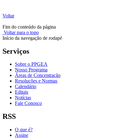
Voltar
Fim do conteúdo da página
Voltar para o topo
Início da navegação de rodapé
Serviços
Sobre o PPGEA
Nosso Programa
Áreas de Concentração
Resoluções e Normas
Calendário
Editais
Notícias
Fale Conosco
RSS
O que é?
Assine