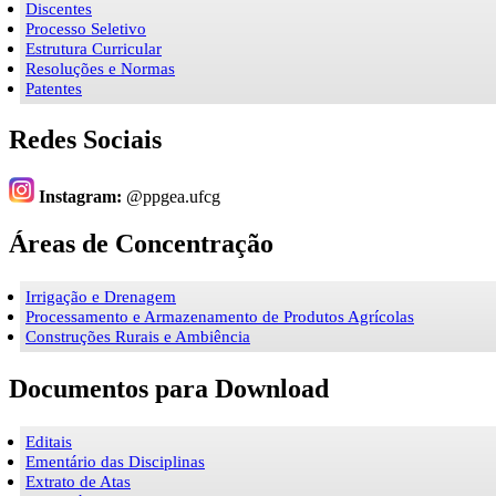
Discentes
Processo Seletivo
Estrutura Curricular
Resoluções e Normas
Patentes
Redes Sociais
Instagram:
@ppgea.ufcg
Áreas de Concentração
Irrigação e Drenagem
Processamento e Armazenamento de Produtos Agrícolas
Construções Rurais e Ambiência
Documentos para Download
Editais
Ementário das Disciplinas
Extrato de Atas