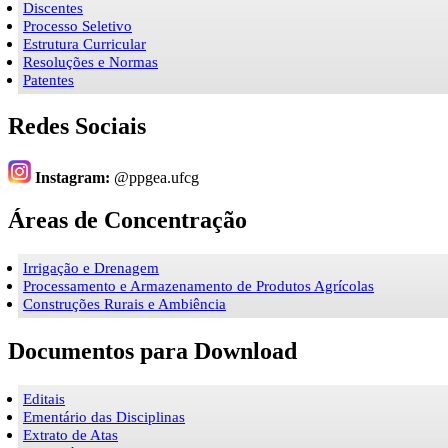
Discentes
Processo Seletivo
Estrutura Curricular
Resoluções e Normas
Patentes
Redes Sociais
Instagram:
@ppgea.ufcg
Áreas de Concentração
Irrigação e Drenagem
Processamento e Armazenamento de Produtos Agrícolas
Construções Rurais e Ambiência
Documentos para Download
Editais
Ementário das Disciplinas
Extrato de Atas