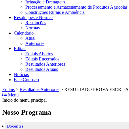
Irrigação e Drenagem
Processamento e Armazenamento de Produtos Agrícolas
Construções Rurais e Ambiência
Resoluções e Normas
Resoluções
Normas
Calendário
Atual
Anteriores
Editais
Editais Abertos
Editais Encerrados
Resultados Anteriores
Resultados Atuais
Notícias
Fale Conosco
Editais
>
Resultados Anteriores
>
RESULTADO PROVA ESCRITA
Menu
Início do menu principal
Nosso Programa
Docentes