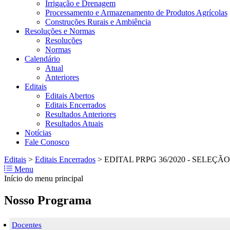
Irrigação e Drenagem
Processamento e Armazenamento de Produtos Agrícolas
Construções Rurais e Ambiência
Resoluções e Normas
Resoluções
Normas
Calendário
Atual
Anteriores
Editais
Editais Abertos
Editais Encerrados
Resultados Anteriores
Resultados Atuais
Notícias
Fale Conosco
Editais
>
Editais Encerrados
>
EDITAL PRPG 36/2020 - SELE
Menu
Início do menu principal
Nosso Programa
Docentes