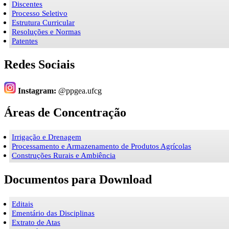
Discentes
Processo Seletivo
Estrutura Curricular
Resoluções e Normas
Patentes
Redes Sociais
Instagram:
@ppgea.ufcg
Áreas de Concentração
Irrigação e Drenagem
Processamento e Armazenamento de Produtos Agrícolas
Construções Rurais e Ambiência
Documentos para Download
Editais
Ementário das Disciplinas
Extrato de Atas