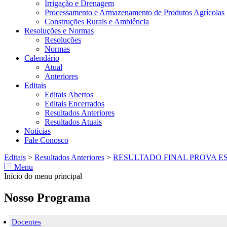
Irrigação e Drenagem
Processamento e Armazenamento de Produtos Agrícolas
Construções Rurais e Ambiência
Resoluções e Normas
Resoluções
Normas
Calendário
Atual
Anteriores
Editais
Editais Abertos
Editais Encerrados
Resultados Anteriores
Resultados Atuais
Notícias
Fale Conosco
Editais
>
Resultados Anteriores
>
RESULTADO FINAL PROVA E
Menu
Início do menu principal
Nosso Programa
Docentes