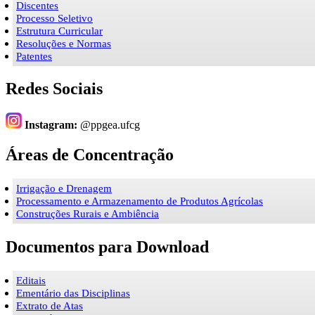
Discentes
Processo Seletivo
Estrutura Curricular
Resoluções e Normas
Patentes
Redes Sociais
Instagram:
@ppgea.ufcg
Áreas de Concentração
Irrigação e Drenagem
Processamento e Armazenamento de Produtos Agrícolas
Construções Rurais e Ambiência
Documentos para Download
Editais
Ementário das Disciplinas
Extrato de Atas