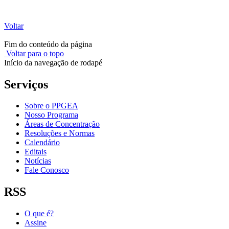
Voltar
Fim do conteúdo da página
Voltar para o topo
Início da navegação de rodapé
Serviços
Sobre o PPGEA
Nosso Programa
Áreas de Concentração
Resoluções e Normas
Calendário
Editais
Notícias
Fale Conosco
RSS
O que é?
Assine